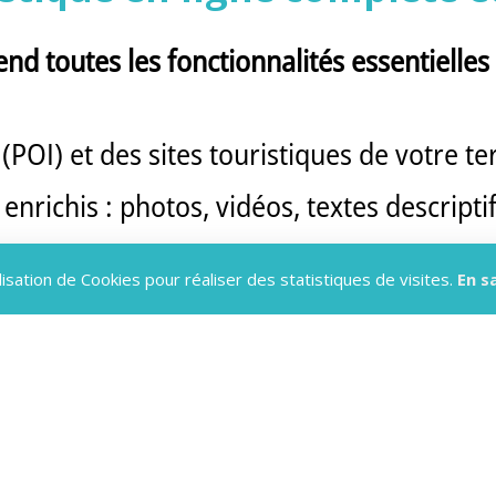
nd toutes les fonctionnalités essentielles
(POI) et des sites touristiques de votre ter
nrichis : photos, vidéos, textes descriptif
ues, itinéraires et parcours thématiques,
lisation de Cookies pour réaliser des statistiques de visites.
En s
: horaires, contacts, services, géolocalisa
App s'adapte automatiquement à tous les 
r une expérience fluide et intuitive quel q
vier de visibilité pour vot