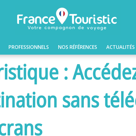
PROFESSIONNELS
NOS RÉFÉRENCES
ACTUALITÉS
stique : Accédez
ination sans té
écrans