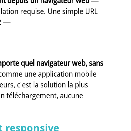
nt depuis un navigateur web
—
llation requise. Une simple URL
H2 —
importe quel navigateur web, sans
 comme une application mobile
rs, c'est la solution la plus
ucun téléchargement, aucune
t responsive