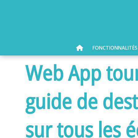
FONCTIONNALITÉS
Web App touri
guide de dest
sur tous les 