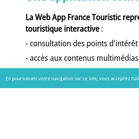
La Web App France Touristic repre
touristique interactive
:
- consultation des points d'intérêt 
- accès aux contenus multimédias e
- découverte de circuits touristiq
En poursuivant votre navigation sur ce site, vous acceptez l'uti
- accès aux informations pratiques 
Entièrement responsive, la Web 
tablette, ordinateur — pour garanti
Web App et SEO : un le