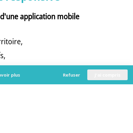
 d'une application mobile
ritoire,
s,
avoir plus
Refuser
J'ai compris
tion.
formats d'écran — mobile,
ue soit l'appareil utilisé.
re destination