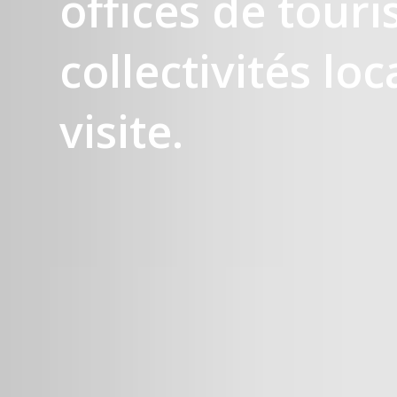
offices de tour
collectivités loc
visite.